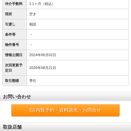
仲介手数料
1.1ヶ月（税込）
現状
空き
引渡し
相談
条件等
－
物件番号
－
情報公開日
2024年06月02日
次回更新予
2026年08月21日
定日
取引態様
専任
お問い合わせ
内覧予約・資料請求・お問合せ
取扱店舗