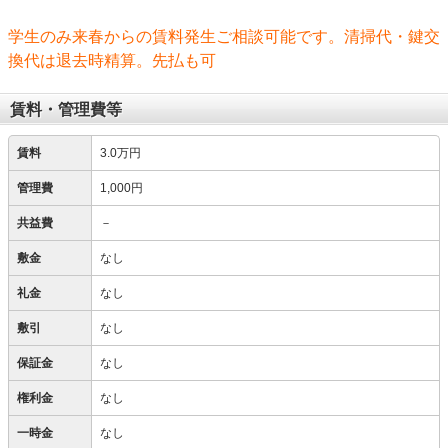
学生のみ来春からの賃料発生ご相談可能です。清掃代・鍵交
換代は退去時精算。先払も可
賃料・管理費等
賃料
3.0万円
管理費
1,000円
共益費
－
敷金
なし
礼金
なし
敷引
なし
保証金
なし
権利金
なし
一時金
なし