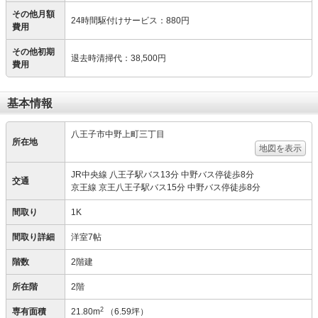
その他月額
24時間駆付けサービス
：
880円
費用
その他初期
退去時清掃代
：
38,500円
費用
基本情報
八王子市中野上町三丁目
所在地
地図を表示
JR中央線 八王子駅バス13分 中野バス停徒歩8分
交通
京王線 京王八王子駅バス15分 中野バス停徒歩8分
間取り
1K
間取り詳細
洋室7帖
階数
2階建
所在階
2階
2
専有面積
21.80m
（6.59坪）