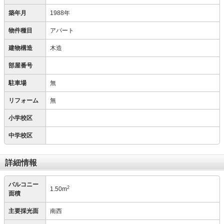
築年月
1988年
物件種目
アパート
建物構造
木造
部屋番号
駐車場
無
リフォーム
無
小学校区
中学校区
詳細情報
バルコニー
2
1.50m
面積
主要採光面
南西