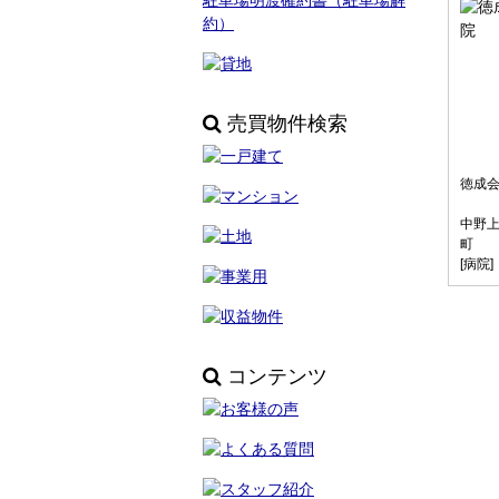
駐車場明渡確約書（駐車場解
約）
売買物件検索
徳成
中野
町
[病院]
コンテンツ