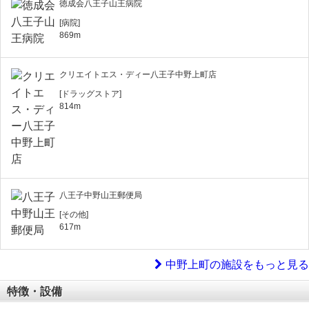
徳成会八王子山王病院
[病院]
869m
クリエイトエス・ディー八王子中野上町店
[ドラッグストア]
814m
八王子中野山王郵便局
[その他]
617m
中野上町の施設をもっと見る
特徴・設備