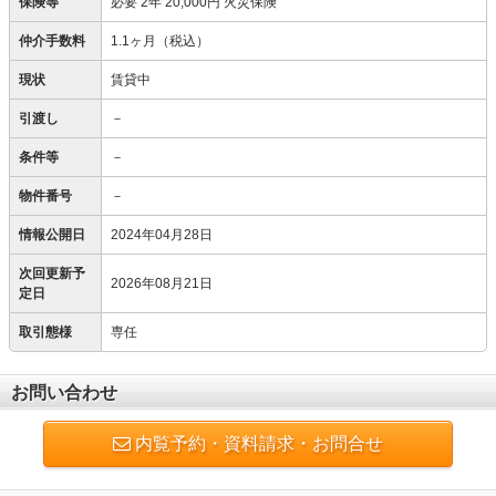
保険等
必要
2年 20,000円 火災保険
仲介手数料
1.1ヶ月（税込）
現状
賃貸中
引渡し
－
条件等
－
物件番号
－
情報公開日
2024年04月28日
次回更新予
2026年08月21日
定日
取引態様
専任
お問い合わせ
内覧予約・資料請求・お問合せ