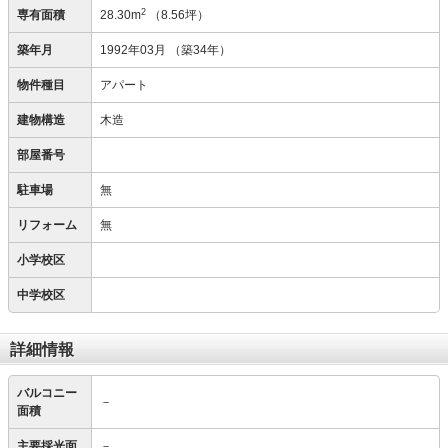
2
専有面積
28.30m
（8.56坪）
築年月
1992年03月
（築34年）
物件種目
アパート
建物構造
木造
部屋番号
駐車場
無
リフォーム
無
小学校区
中学校区
詳細情報
バルコニー
－
面積
主要採光面
－