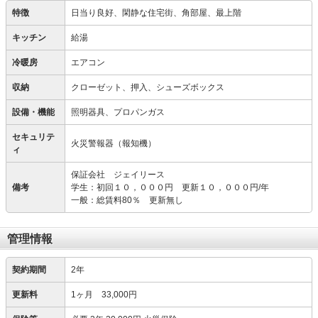
特徴
日当り良好、閑静な住宅街、角部屋、最上階
キッチン
給湯
冷暖房
エアコン
収納
クローゼット、押入、シューズボックス
設備・機能
照明器具、プロパンガス
セキュリテ
火災警報器（報知機）
ィ
保証会社 ジェイリース
備考
学生：初回１０，０００円 更新１０，０００円/年
一般：総賃料80％ 更新無し
管理情報
契約期間
2年
更新料
1ヶ月 33,000円