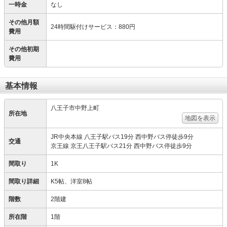
一時金
なし
その他月額
24時間駆付けサービス
：
880円
費用
その他初期
費用
基本情報
八王子市中野上町
所在地
地図を表示
JR中央本線 八王子駅バス19分 西中野バス停徒歩9分
交通
京王線 京王八王子駅バス21分 西中野バス停徒歩9分
間取り
1K
間取り詳細
K5帖、洋室8帖
階数
2階建
所在階
1階