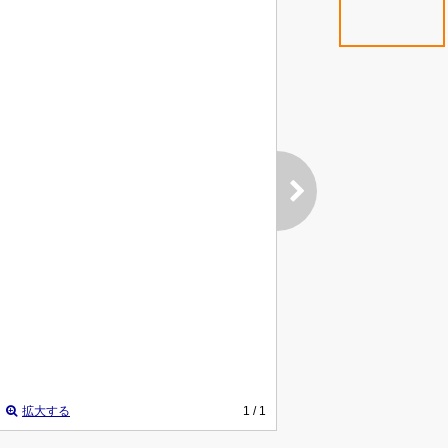
拡大する
1
/ 1