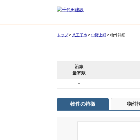
トップ
>
八王子市
>
中野上町
>
物件詳細
沿線
最寄駅
－
物件の特徴
物件