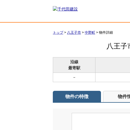
トップ
>
八王子市
>
中野町
>
物件詳細
八王子
沿線
最寄駅
－
物件の特徴
物件