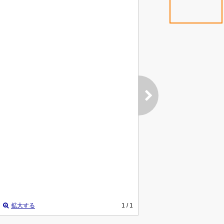
拡大する
1
/ 1