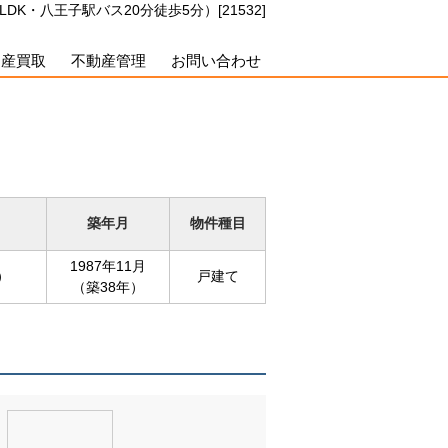
K・八王子駅バス20分徒歩5分）[21532]
動産買取
不動産管理
お問い合わせ
築年月
物件種目
1987年11月
坪）
戸建て
（築38年）