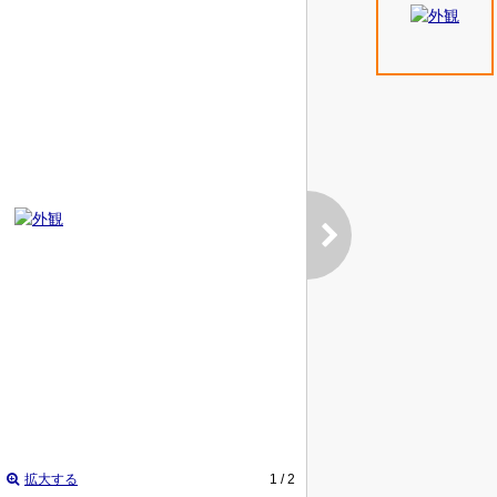
拡大する
1
/ 2