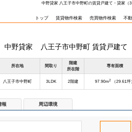
中野貸家 八王子市中野町の賃貸戸建て・貸家（3LD
トップ
賃貸物件検索
売買物件検索
不
中野貸家
八王子市中野町 賃貸戸建て
階建
所在地
間取り
専有面積
所在階
2
八王子市中野町
3LDK
2階建
97.90m
（29.61
情報
周辺環境