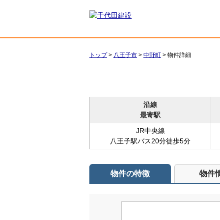
トップ
>
八王子市
>
中野町
>
物件詳細
沿線
最寄駅
JR中央線
八王子駅バス20分徒歩5分
物件の特徴
物件