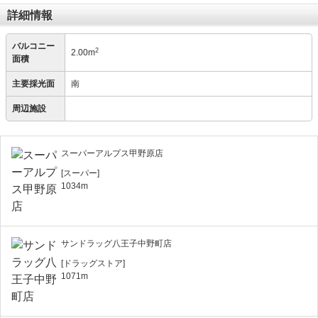
詳細情報
バルコニー
2
2.00m
面積
主要採光面
南
周辺施設
スーパーアルプス甲野原店
[スーパー]
1034m
サンドラッグ八王子中野町店
[ドラッグストア]
1071m