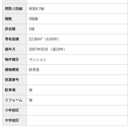
間取り詳細
和室6.7帖
階数
3階建
所在階
1階
2
専有面積
22.00m
（6.65坪）
築年月
2007年02月
（築19年）
物件種目
マンション
建物構造
鉄骨造
部屋番号
駐車場
無
リフォーム
無
小学校区
中学校区