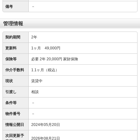
備考
－
管理情報
契約期間
2年
更新料
1ヶ月 49,000円
保険等
必要
2年 20,000円 家財保険
仲介手数料
1.1ヶ月（税込）
現状
賃貸中
引渡し
相談
条件等
－
物件番号
－
情報公開日
2024年05月20日
次回更新予
2026年08月21日