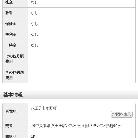
礼金
なし
敷引
なし
保証金
なし
権利金
なし
一時金
なし
その他月額
費用
その他初期
費用
基本情報
八王子市谷野町
所在地
地図を表示
交通
JR中央本線 八王子駅バス30分 創価大学バス停徒歩4分
間取り
1K