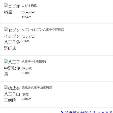
コピオ楢原
[スーパー]
1954m
セブンイレブン八王子谷野町店
[コンビニ]
226m
八王子中野郵便局
[その他]
958m
徳成会八王子山王病院
[病院]
2106m
谷野町の施設をもっと見る