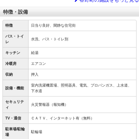
特徴・設備
特徴
日当り良好、閑静な住宅街
バス・トイ
水洗、バス・トイレ別
レ
キッチン
給湯
冷暖房
エアコン
収納
押入
室内洗濯機置場、照明器具、電気、プロパンガス、上水道、
設備・機能
下水道
セキュリテ
火災警報器（報知機）
ィ
TV・通信
ＣＡＴＶ、インターネット有（無料）
駐車場/駐輪
駐輪場
場