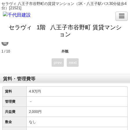
セラヴィ 八王子市谷野町の賃貸マンション（1K・八王子駅バス30分徒歩4
分）[21521]
セラヴィ
1階
八王子市谷野町 賃貸マンシ
ョン
1 / 10
外観
prev
next
賃料・管理費等
賃料
4.9万円
管理費
－
共益費
2,000円
敷金
なし