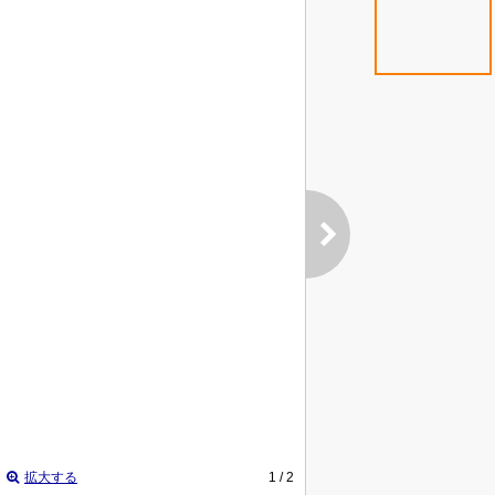
拡大する
1
/ 2