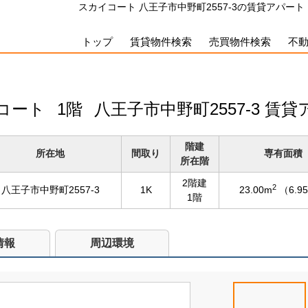
スカイコート 八王子市中野町2557-3の賃貸アパート（
トップ
賃貸物件検索
売買物件検索
不
コート
1階
八王子市中野町2557-3 賃
階建
所在地
間取り
専有面積
所在階
2階建
2
八王子市中野町2557-3
1K
23.00m
（6.9
1階
情報
周辺環境