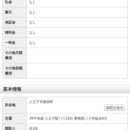
礼金
なし
敷引
なし
保証金
なし
権利金
なし
一時金
なし
その他月額
費用
その他初期
費用
基本情報
八王子市楢原町
所在地
地図を表示
交通
JR中央線 八王子駅バス18分 東楢原バス停徒歩8分
間取り
2LDK