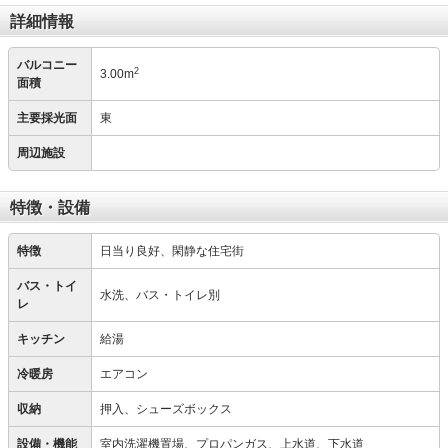
詳細情報
バルコニー
2
3.00m
面積
主要採光面
東
周辺施設
特徴・設備
特徴
日当り良好、閑静な住宅街
バス・トイ
水洗、バス・トイレ別
レ
キッチン
給湯
冷暖房
エアコン
収納
押入、シューズボックス
設備・機能
室内洗濯機置場、プロパンガス、上水道、下水道