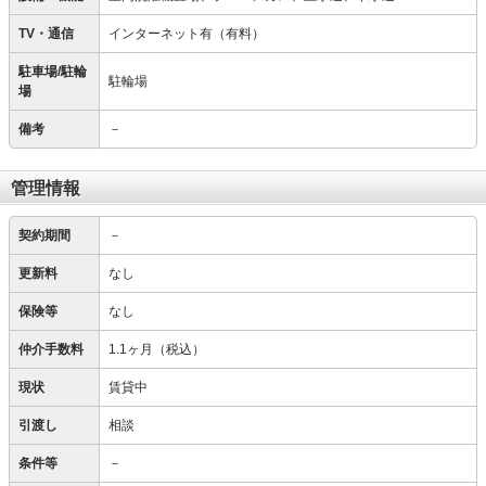
TV・通信
インターネット有（有料）
駐車場/駐輪
駐輪場
場
備考
－
管理情報
契約期間
－
更新料
なし
保険等
なし
仲介手数料
1.1ヶ月（税込）
現状
賃貸中
引渡し
相談
条件等
－