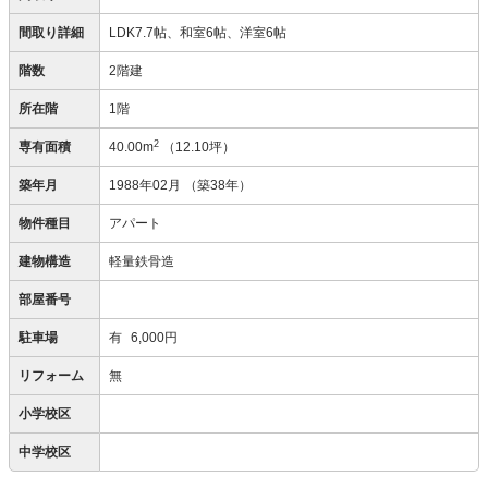
間取り詳細
LDK7.7帖、和室6帖、洋室6帖
階数
2階建
所在階
1階
2
専有面積
40.00m
（12.10坪）
築年月
1988年02月
（築38年）
物件種目
アパート
建物構造
軽量鉄骨造
部屋番号
駐車場
有
6,000円
リフォーム
無
小学校区
中学校区