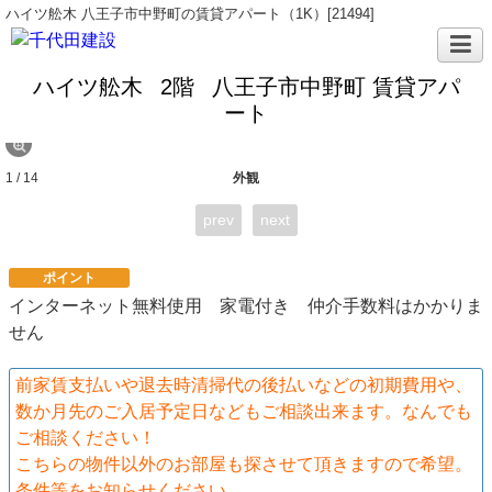
ハイツ舩木 八王子市中野町の賃貸アパート（1K）[21494]
ハイツ舩木
2階
八王子市中野町 賃貸アパ
ート
1 / 14
外観
prev
next
ポイント
インターネット無料使用 家電付き 仲介手数料はかかりま
せん
前家賃支払いや退去時清掃代の後払いなどの初期費用や、
数か月先のご入居予定日などもご相談出来ます。なんでも
ご相談ください！
こちらの物件以外のお部屋も探させて頂きますので希望。
条件等をお知らせください