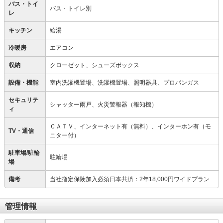
バス・トイ
バス・トイレ別
レ
キッチン
給湯
冷暖房
エアコン
収納
クローゼット、シューズボックス
設備・機能
室内洗濯機置場、洗濯機置場、照明器具、プロパンガス
セキュリテ
シャッター雨戸、火災警報器（報知機）
ィ
ＣＡＴＶ、インターネット有（無料）、インターホン有（モ
TV・通信
ニター付）
駐車場/駐輪
駐輪場
場
備考
当社指定保険加入必須日本共済：2年18,000円ワイドプラン
管理情報