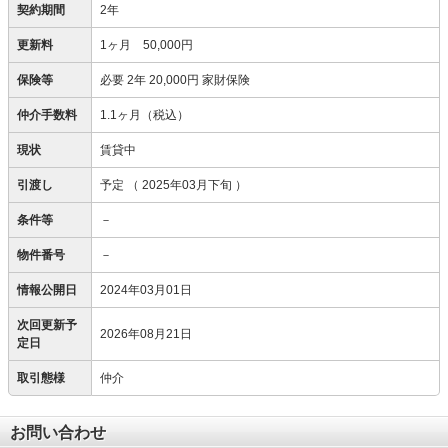
契約期間
2年
更新料
1ヶ月 50,000円
保険等
必要
2年 20,000円 家財保険
仲介手数料
1.1ヶ月（税込）
現状
賃貸中
引渡し
予定
（ 2025年03月下旬 ）
条件等
－
物件番号
－
情報公開日
2024年03月01日
次回更新予
2026年08月21日
定日
取引態様
仲介
お問い合わせ