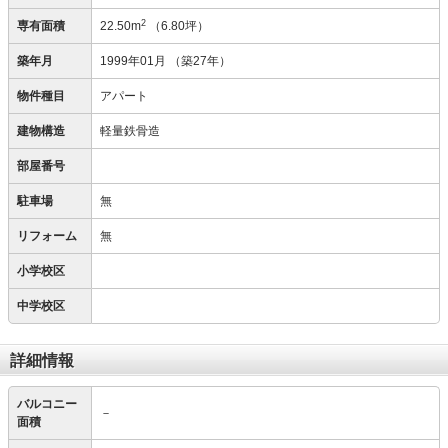
2
専有面積
22.50m
（6.80坪）
築年月
1999年01月
（築27年）
物件種目
アパート
建物構造
軽量鉄骨造
部屋番号
駐車場
無
リフォーム
無
小学校区
中学校区
詳細情報
バルコニー
－
面積