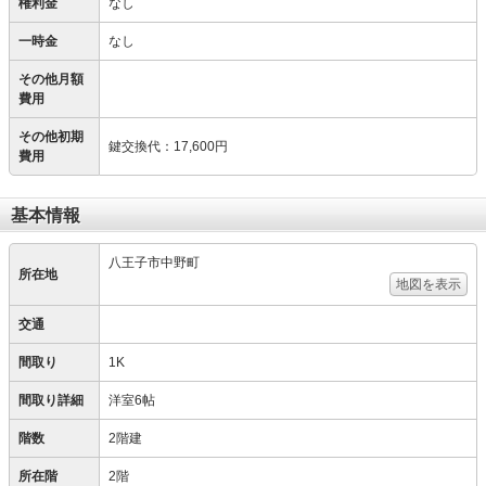
権利金
なし
一時金
なし
その他月額
費用
その他初期
鍵交換代
：
17,600円
費用
基本情報
八王子市中野町
所在地
地図を表示
交通
間取り
1K
間取り詳細
洋室6帖
階数
2階建
所在階
2階