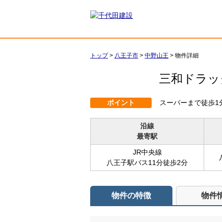
トップ
>
八王子市
>
中野山王
>
物件詳細
三和ドラ
ポイント
スーパーまで徒歩1
沿線
最寄駅
JR中央線
八王子駅バス11分徒歩2分
物件の特徴
物件