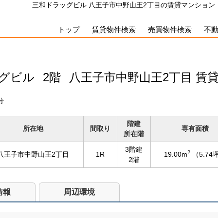
三和ドラッグビル 八王子市中野山王2丁目の賃貸マンション（1R
トップ
賃貸物件検索
売買物件検索
不
ッグビル
2階
八王子市中野山王2丁目 賃
分
階建
所在地
間取り
専有面積
所在階
3階建
2
八王子市中野山王2丁目
1R
19.00m
（5.74
2階
情報
周辺環境