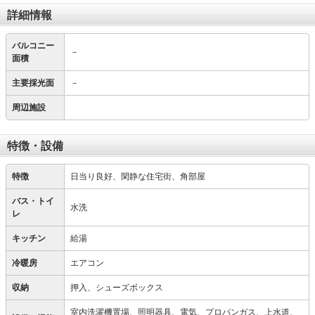
詳細情報
バルコニー
－
面積
主要採光面
－
周辺施設
特徴・設備
特徴
日当り良好、閑静な住宅街、角部屋
バス・トイ
水洗
レ
キッチン
給湯
冷暖房
エアコン
収納
押入、シューズボックス
室内洗濯機置場、照明器具、電気、プロパンガス、上水道、