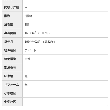
間取り詳細
－
階数
2階建
所在階
1階
2
専有面積
16.80m
（5.08坪）
築年月
1994年02月
（築32年）
物件種目
アパート
建物構造
木造
部屋番号
駐車場
無
リフォーム
無
小学校区
中学校区