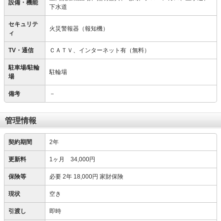
設備・機能
下水道
セキュリテ
火災警報器（報知機）
ィ
TV・通信
ＣＡＴＶ、インターネット有（無料）
駐車場/駐輪
駐輪場
場
備考
－
管理情報
契約期間
2年
更新料
1ヶ月 34,000円
保険等
必要
2年 18,000円 家財保険
現状
空き
引渡し
即時