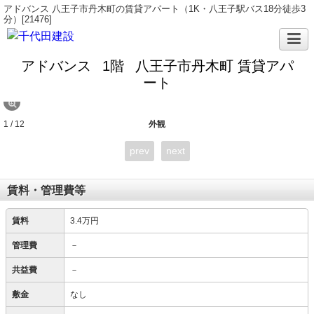
アドバンス 八王子市丹木町の賃貸アパート（1K・八王子駅バス18分徒歩3
分）[21476]
アドバンス
1階
八王子市丹木町 賃貸アパ
ート
1 / 12
外観
prev
next
賃料・管理費等
賃料
3.4万円
管理費
－
共益費
－
敷金
なし