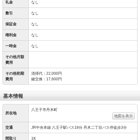
礼金
なし
敷引
なし
保証金
なし
権利金
なし
一時金
なし
その他月額
費用
その他初期
清掃代
：
22,000円
費用
鍵交換
：
17,600円
基本情報
八王子市丹木町
所在地
地図を表示
交通
JR中央本線 八王子駅バス18分 丹木二丁目バス停徒歩3分
間取り
1K