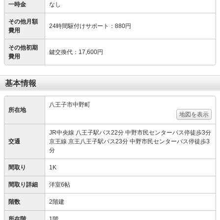
一時金
なし
その他月額
24時間駆付けサポート
：
880円
費用
その他初期
鍵交換代
：
17,600円
費用
基本情報
八王子市中野町
所在地
地図を表示
JR中央線 八王子駅バス22分 中野市民センターバス停徒歩3分
交通
京王線 京王八王子駅バス23分 中野市民センターバス停徒歩3
分
間取り
1K
間取り詳細
洋室6帖
階数
2階建
所在階
1階