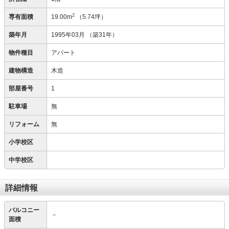
2
専有面積
19.00m
（5.74坪）
築年月
1995年03月
（築31年）
物件種目
アパート
建物構造
木造
部屋番号
1
駐車場
無
リフォーム
無
小学校区
中学校区
詳細情報
バルコニー
－
面積