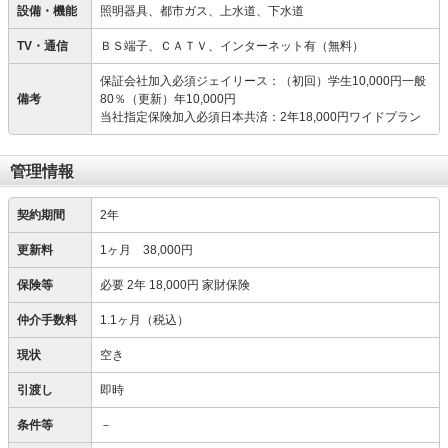
設備・機能
照明器具、都市ガス、上水道、下水道
TV・通信
ＢＳ端子、ＣＡＴＶ、インターネット有（無料）
保証会社加入必須ジェイリース：（初回）学生10,000円一般
備考
80％（更新）年10,000円
当社指定保険加入必須日本共済：2年18,000円ワイドプラン
管理情報
契約期間
2年
更新料
1ヶ月 38,000円
保険等
必要
2年 18,000円 家財保険
仲介手数料
1.1ヶ月（税込）
現状
空き
引渡し
即時
条件等
－