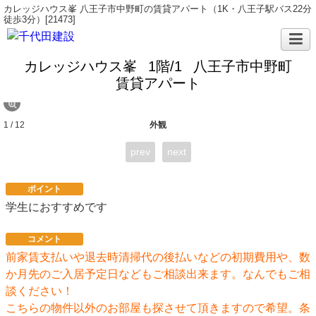
カレッジハウス峯 八王子市中野町の賃貸アパート（1K・八王子駅バス22分
徒歩3分）[21473]
カレッジハウス峯
1階/1
八王子市中野町
賃貸アパート
1 / 12
外観
prev
next
ポイント
学生におすすめです
コメント
前家賃支払いや退去時清掃代の後払いなどの初期費用や、数
か月先のご入居予定日などもご相談出来ます。なんでもご相
談ください！
こちらの物件以外のお部屋も探させて頂きますので希望。条