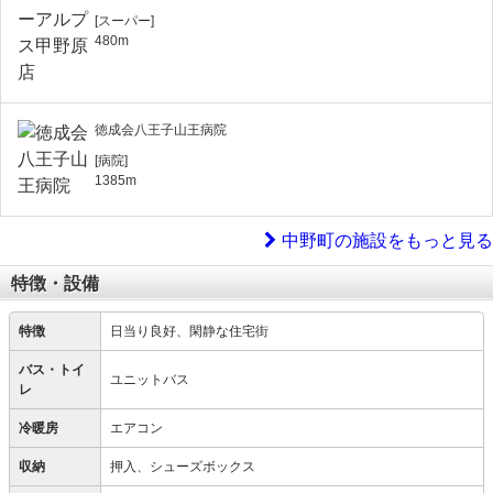
[スーパー]
480m
徳成会八王子山王病院
[病院]
1385m
中野町の施設をもっと見る
特徴・設備
特徴
日当り良好、閑静な住宅街
バス・トイ
ユニットバス
レ
冷暖房
エアコン
収納
押入、シューズボックス