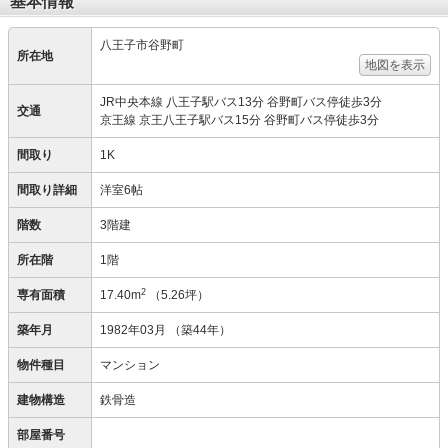
基本情報
八王子市谷野町
所在地
地図を表示
JR中央本線 八王子駅バス13分 谷野町バス停徒歩3分
交通
京王線 京王八王子駅バス15分 谷野町バス停徒歩3分
間取り
1K
間取り詳細
洋室6帖
階数
3階建
所在階
1階
2
専有面積
17.40m
（5.26坪）
築年月
1982年03月
（築44年）
物件種目
マンション
建物構造
鉄骨造
部屋番号