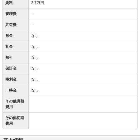
賃料
3.7万円
管理費
－
共益費
－
敷金
なし
礼金
なし
敷引
なし
保証金
なし
権利金
なし
一時金
なし
その他月額
費用
その他初期
費用