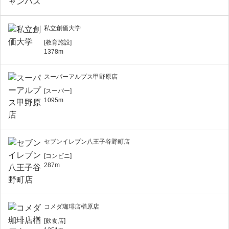
私立創価大学
[教育施設]
1378m
スーパーアルプス甲野原店
[スーパー]
1095m
セブンイレブン八王子谷野町店
[コンビニ]
287m
コメダ珈琲店楢原店
[飲食店]