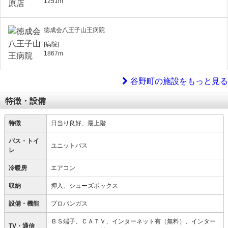
1251m
徳成会八王子山王病院
[病院]
1867m
谷野町の施設をもっと見る
特徴・設備
特徴
日当り良好、最上階
バス・トイ
ユニットバス
レ
冷暖房
エアコン
収納
押入、シューズボックス
設備・機能
プロパンガス
ＢＳ端子、ＣＡＴＶ、インターネット有（無料）、インター
TV・通信