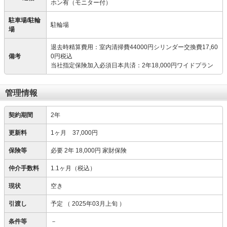
ホン有（モニター付）
駐車場/駐輪
駐輪場
場
退去時精算費用：室内清掃費44000円シリンダー交換費17,60
備考
0円税込
当社指定保険加入必須日本共済：2年18,000円ワイドプラン
管理情報
契約期間
2年
更新料
1ヶ月 37,000円
保険等
必要
2年 18,000円 家財保険
仲介手数料
1.1ヶ月（税込）
現状
空き
引渡し
予定
（ 2025年03月上旬 ）
条件等
－