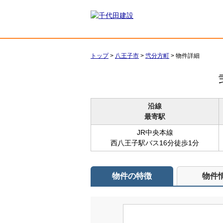
トップ
>
八王子市
>
弐分方町
>
物件詳細
沿線
最寄駅
JR中央本線
西八王子駅バス16分徒歩1分
物件の特徴
物件