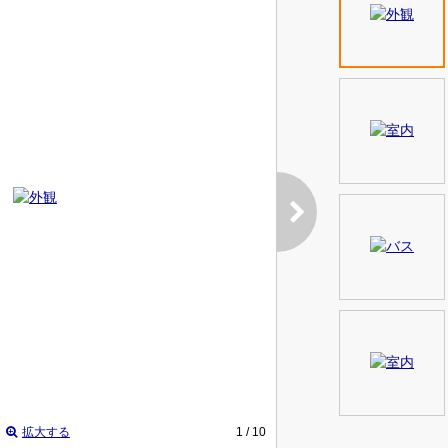
拡大する
1
/ 10