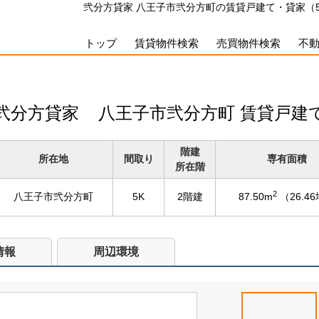
弐分方貸家 八王子市弐分方町の賃貸戸建て・貸家（5K・
トップ
賃貸物件検索
売買物件検索
不
弐分方貸家
八王子市弐分方町 賃貸戸建
階建
所在地
間取り
専有面積
所在階
2
八王子市弐分方町
5K
2階建
87.50m
（26.4
情報
周辺環境