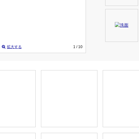
拡大する
1
/ 10