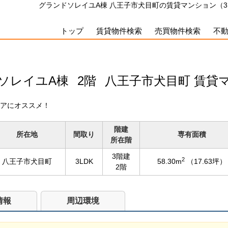
グランドソレイユA棟 八王子市犬目町の賃貸マンション（3LD
トップ
賃貸物件検索
売買物件検索
不
ソレイユA棟
2階
八王子市犬目町 賃貸
アにオススメ！
階建
所在地
間取り
専有面積
所在階
3階建
2
八王子市犬目町
3LDK
58.30m
（17.63坪）
2階
情報
周辺環境