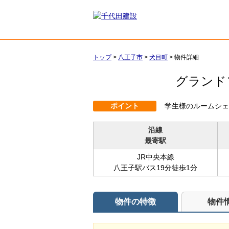
トップ
>
八王子市
>
犬目町
>
物件詳細
グランド
ポイント
学生様のルームシェ
沿線
最寄駅
JR中央本線
八王子駅バス19分徒歩1分
物件の特徴
物件