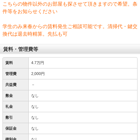
こちらの物件以外のお部屋も探させて頂きますので希望。条
件等をお知らせください
学生のみ来春からの賃料発生ご相談可能です。清掃代・鍵交
換代は退去時精算。先払も可
賃料・管理費等
賃料
4.7万円
管理費
2,000円
共益費
－
敷金
なし
礼金
なし
敷引
なし
保証金
なし
権利金
なし