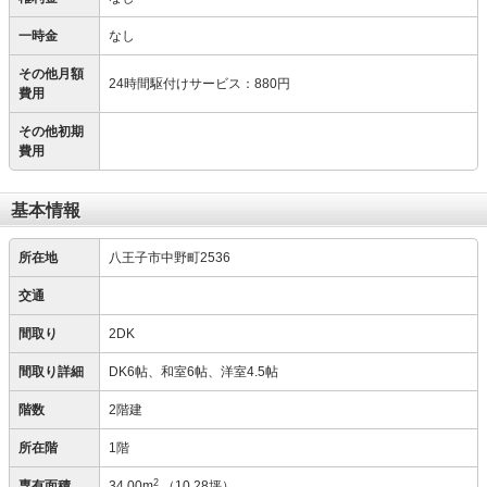
一時金
なし
その他月額
24時間駆付けサービス
：
880円
費用
その他初期
費用
基本情報
所在地
八王子市中野町2536
交通
間取り
2DK
間取り詳細
DK6帖、和室6帖、洋室4.5帖
階数
2階建
所在階
1階
2
専有面積
34.00m
（10.28坪）