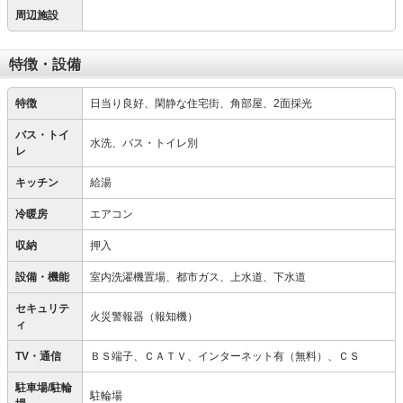
周辺施設
特徴・設備
特徴
日当り良好、閑静な住宅街、角部屋、2面採光
バス・トイ
水洗、バス・トイレ別
レ
キッチン
給湯
冷暖房
エアコン
収納
押入
設備・機能
室内洗濯機置場、都市ガス、上水道、下水道
セキュリテ
火災警報器（報知機）
ィ
TV・通信
ＢＳ端子、ＣＡＴＶ、インターネット有（無料）、ＣＳ
駐車場/駐輪
駐輪場