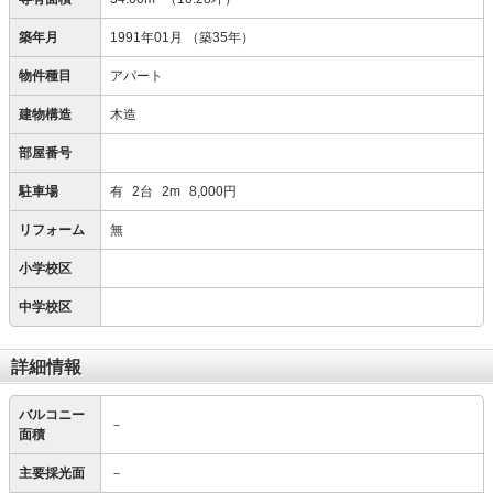
築年月
1991年01月
（築35年）
物件種目
アパート
建物構造
木造
部屋番号
駐車場
有
2台
2m
8,000円
リフォーム
無
小学校区
中学校区
詳細情報
バルコニー
－
面積
主要採光面
－