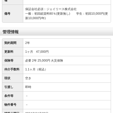
場
保証会社必須：ジェイリース株式会社
備考
一般：初回総賃料80％(更新無し) 学生：初回10,000円(更
新10,000円/年)
管理情報
契約期間
2年
更新料
1ヶ月 47,000円
保険等
必要
2年 25,000円 火災保険
仲介手数料
1.1ヶ月（税込）
現状
空き
引渡し
即時
条件等
－
物件番号
－