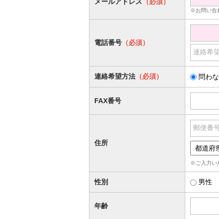
メールアドレス
（必須）
※お問い合
電話番号
（必須）
連絡希
連絡希望方法
（必須）
問わな
FAX番号
郵便番
住所
※ご入力い
性別
男性
年齢